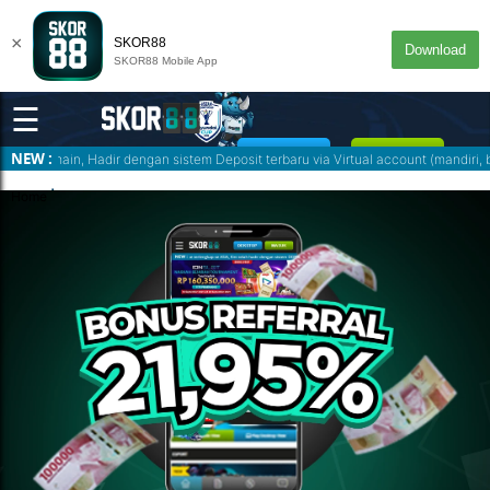
×
SKOR88
Download
SKOR88 Mobile App
☰
DEKSTOP
MASUK
NEW :
bisa bermain, Hadir dengan sistem Deposit terbaru via Virtual account (mand
Home
referral